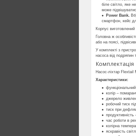
біле світло, яке н
може підвішуватис
Power Bank.
Вб
смартфон, кейс дл
Корпус виготовлений 
Головна ж особливість
або на поясі, підвіси
У комплекті з пристр
насоса від подряпин 
Комплектація
Насос-ліхтар Flextail
Характеристики:
функціональний 
колір – помаран
джерело живлен
робочий тиск пі
тиск при дефляці
продуктивність 
час роботи в ре
колірна темпера
яскравість світл