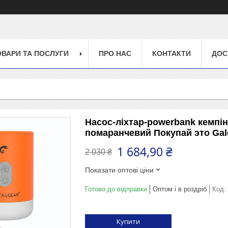
ОВАРИ ТА ПОСЛУГИ
ПРО НАС
КОНТАКТИ
ДОС
Насос-ліхтар-powerbank кемпінг
помаранчевий Покупай это Ga
1 684,90 ₴
2 030 ₴
Показати оптові ціни
Готово до відправки
Оптом і в роздріб
Код:
Купити