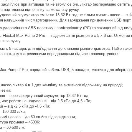
е засліплює при активації та не втомлює очі. Ліхтар безперебійно світить
я над місцем відпочинку за металеву ручку.
удований акумулятор ємністю 13,32 Вт·год не тільки живить насос — з й
я навушників чи смартгодинник. Для заряджання призначений USB порт 
з удароміцного ABS-пластику і полікарбонату (PC) та захищений від пилу
 Flextail Max Pump 2 Pro — надкомпактні розміри 5 х 5 х 8 см. Отже, ви 
вши за ручку.
оєм є 5 насадок для підʼєднання до клапанів різного діаметра. Набір та
та контакту з агресивними середовищами під час транспортування.
 Max Pump 2 Pro, зарядний кабель USB, 5 насадок, мішечок для зберігання
насос-ліхтар 4 в 1 для кемпінгу та активного відпочинку на природі;
чевий;
ня – перезаряджуваний акумулятор 13,32 Вт·год;
д час роботи на надування – від 2,5 кПа до 4,5 кПа;
ї – від -2,5 кПа до -4,5 кПа;
– 150-300 л/хв;
жимі насоса – до 60 хв без підзаряджання;
тура променя – 4500К;
а – 50-500 лм;