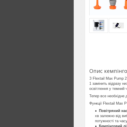
Опис кемпінго
З Flextail Max Pump 
1 замінить відразу н
освітлення у темний ч
Тепер все необхідне 
Функції Flextail Max 
Повітряний на
хв залежно від ви
потужності та час
Кемпінговий лі