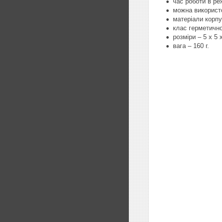
час роботи в ре
можна використо
матеріали корпу
клас герметично
розміри – 5 х 5 
вага – 160 г.