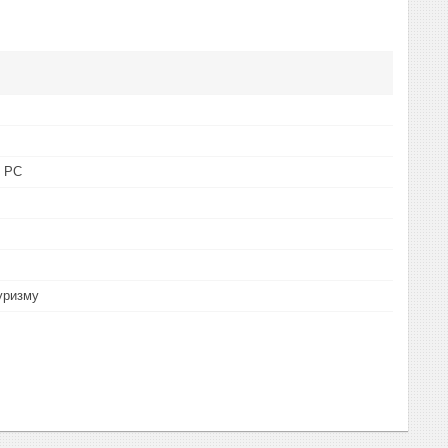
, PC
уризму