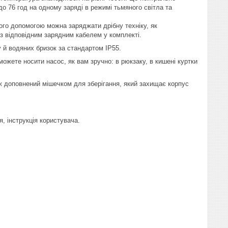
 до 76 год на одному заряді в режимі тьмяного світла та
ого допомогою можна заряджати дрібну техніку, як
з відповідним зарядним кабелем у комплекті.
 й водяних бризок за стандартом IP55.
можете носити насос, як вам зручно: в рюкзаку, в кишені куртки
кож доповнений мішечком для зберігання, який захищає корпус
, інструкція користувача.