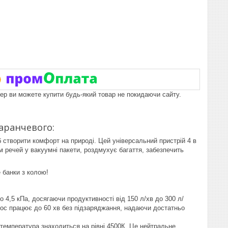
пер ви можете купити будь-який товар не покидаючи сайту.
маранчевого:
б створити комфорт на природі. Цей універсальний пристрій 4 в
м речей у вакуумні пакети, роздмухує багаття, забезпечить
 банки з колою!
о 4,5 кПа, досягаючи продуктивності від 150 л/хв до 300 л/
сос працює до 60 хв без підзаряджання, надаючи достатньо
температура знаходиться на рівні 4500К. Це нейтральне