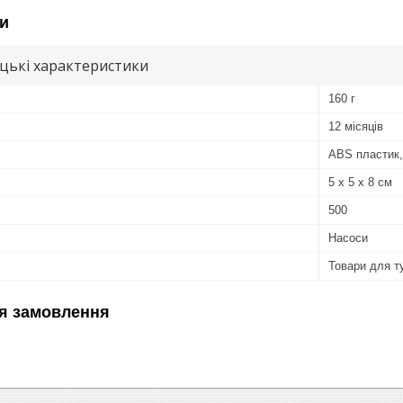
и
цькі характеристики
160 г
12 місяців
ABS пластик
5 х 5 х 8 см
500
Насоси
Товари для т
я замовлення