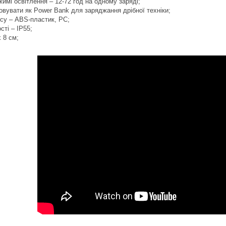
жимі освітлення – 12-72 год на одному заряді;
вувати як Power Bank для заряджання дрібної техніки;
су – ABS-пластик, PC;
сті – IP55;
х 8 см;