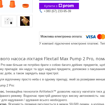
Купити з
+380 (67) 233-95-39
У компанії підключені електронні платежі. Те
вого насоса-ліхтаря Flextail Max Pump 2 Pro, по
2 Pro вам більше не потрібно брати з собою багато дрібних предметів, що
изку приладів: він надує та здує надувні предмети, допоможе з пакування
ас доби, а також зарядить ваші пристрої.
для відпочинку просто неба є в одному приладі, який за розмірами менше
Pump 2 Pro:
сос.
Інноваційна технологія AirVortech™ дозволяє насосу нагнітати тиск д
браного режиму. Водночас пристрій демонструє високу автономність: на
у для надування / здування всього необхідного.
хтар.
Яскравість променя регулюється в межах 50-500 люмен, а колірна 