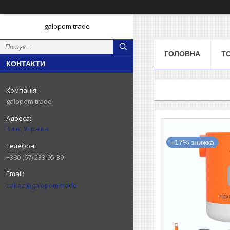
galopom.trade
ГОЛОВНА
Т
КОНТАКТИ
galopom.trade
Київ, Україна
–17%
+380 (67) 233-95-39
zakaz@galopom.trade