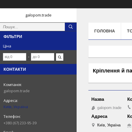
galopom.trade
ГОЛОВНА
Т
ФІЛЬТРИ
Ціна
КОНТАКТИ
Кріплення й п
galopom.trade
Київ, Україна
galopom.trade
+380 (67) 233-95-39
Київ, Україна