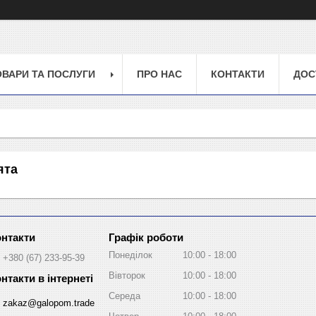
ОВАРИ ТА ПОСЛУГИ
ПРО НАС
КОНТАКТИ
ДОС
ята
Графік роботи
Понеділок
10:00
18:00
+380 (67) 233-95-39
Вівторок
10:00
18:00
Середа
10:00
18:00
zakaz@galopom.trade