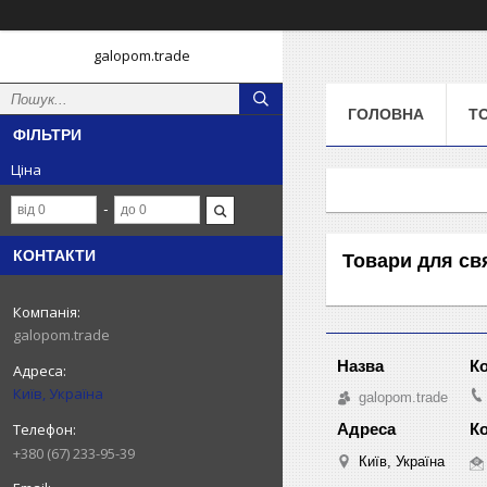
galopom.trade
ГОЛОВНА
Т
ФІЛЬТРИ
Ціна
КОНТАКТИ
Товари для св
galopom.trade
Київ, Україна
galopom.trade
+380 (67) 233-95-39
Київ, Україна