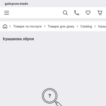
galopom.trade
Товари та послуги
Товари для дому
Catalog
Ігра
Іграшкова зброя