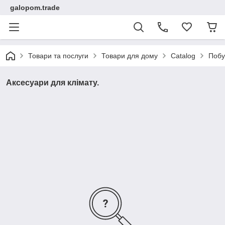
galopom.trade
Товари та послуги
Товари для дому
Catalog
Побу
Аксесуари для клімату.