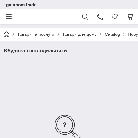
galopom.trade
Товари та послуги
Товари для дому
Catalog
Побу
Вбудовані холодильники