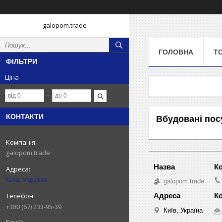
galopom.trade
ГОЛОВНА
Т
ФІЛЬТРИ
Ціна
КОНТАКТИ
Вбудовані по
galopom.trade
Київ, Україна
galopom.trade
+380 (67) 233-95-39
Київ, Україна