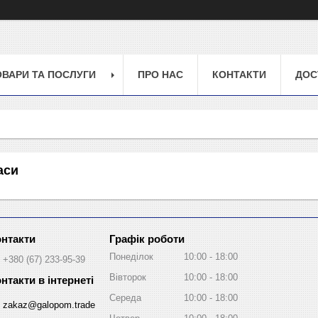
ОВАРИ ТА ПОСЛУГИ
ПРО НАС
КОНТАКТИ
ДОС
аси
Графік роботи
Понеділок
10:00
18:00
+380 (67) 233-95-39
Вівторок
10:00
18:00
Середа
10:00
18:00
zakaz@galopom.trade