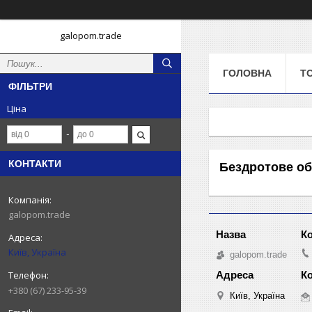
galopom.trade
ГОЛОВНА
Т
ФІЛЬТРИ
Ціна
КОНТАКТИ
Бездротове о
galopom.trade
Київ, Україна
galopom.trade
+380 (67) 233-95-39
Київ, Україна