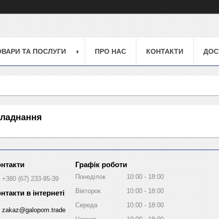
ОВАРИ ТА ПОСЛУГИ
ПРО НАС
КОНТАКТИ
ДОС
бладнання
Графік роботи
Понеділок
10:00
18:00
+380 (67) 233-95-39
Вівторок
10:00
18:00
Середа
10:00
18:00
zakaz@galopom.trade