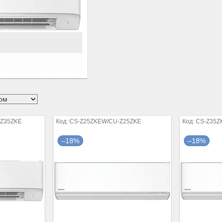
TZ35ZKE
CS-Z25ZKEW/CU-Z25ZKE
CS-Z35Z
–18%
–18%