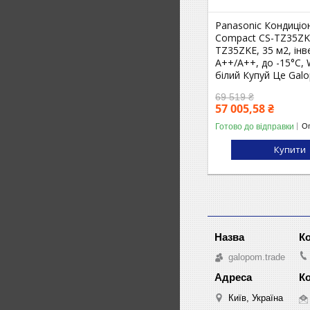
Panasonic Кондиціо
Compact CS-TZ35Z
TZ35ZKE, 35 м2, інв
A++/A++, до -15°С, W
білий Купуй Це Gal
69 519 ₴
57 005,58 ₴
Готово до відправки
Оп
Купити
galopom.trade
Київ, Україна