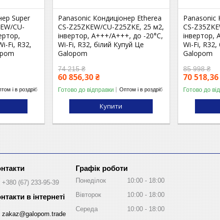
нер Super
Panasonic Кондиціонер Etherea
Panasonic 
KEW/CU-
CS-Z25ZKEW/CU-Z25ZKE, 25 м2,
CS-Z35ZKE
ертор,
інвертор, A+++/A+++, до -20°С,
інвертор, 
i-Fi, R32,
Wi-Fi, R32, білий Купуй Це
Wi-Fi, R32,
opom
Galopom
Galopom
74 215 ₴
85 998 ₴
60 856,30 ₴
70 518,36
Готово до відправки
Готово до ві
том і в роздріб
Оптом і в роздріб
Купити
Графік роботи
Понеділок
10:00
18:00
+380 (67) 233-95-39
Вівторок
10:00
18:00
Середа
10:00
18:00
zakaz@galopom.trade