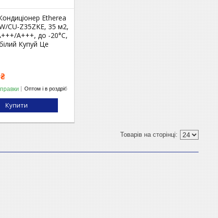
Кондиціонер Etherea
W/CU-Z35ZKE, 35 м2,
A+++/A+++, до -20°С,
 білий Купуй Це
 ₴
дправки
Оптом і в роздріб
Купити