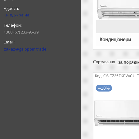
Київ, Україна
+380 (67) 233-95-39
Кондиціонери
zakaz@galopom.trade
CS-TZ35ZKEW/CU-
–18%