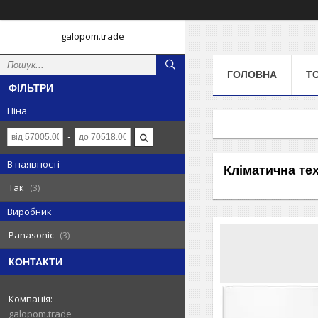
galopom.trade
ГОЛОВНА
Т
ФІЛЬТРИ
Ціна
В наявності
Кліматична тех
Так
3
Виробник
Panasonic
3
КОНТАКТИ
galopom.trade