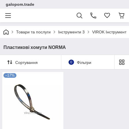
galopom.trade
Товари та послуги
Інструменти 3
VIROK Інструмент
Пластикові хомути NORMA
Сортування
0
Фільтри
–17%