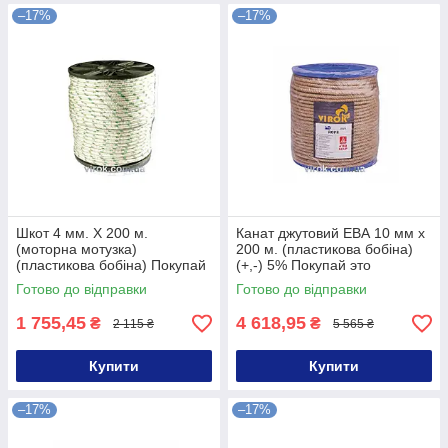
–17%
–17%
Шкот 4 мм. Х 200 м.
Канат джутовий ЕВА 10 мм x
(моторна мотузка)
200 м. (пластикова бобіна)
(пластикова бобіна) Покупай
(+,-) 5% Покупай это
это Galopom
Galopom
Готово до відправки
Готово до відправки
1 755,45
4 618,95
₴
₴
2 115 ₴
5 565 ₴
Купити
Купити
–17%
–17%