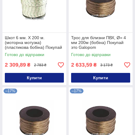
Шкот 6 мм. Х 200 м.
Трос для білизни ПВХ, Ø= 4
(моторна мотузка)
мм 200м (бобіна) Покупай
(пластикова бобіна) Покупай
это Galopom
это Galopom
Готово до відправки
Готово до відправки
2 309,89
2 633,59
₴
₴
2 783 ₴
3 173 ₴
Купити
Купити
–17%
–17%