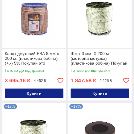
Канат джутовий ЕВА 8 мм x
Шкот 3 мм. Х 200 м.
200 м. (пластикова бобіна)
(моторна мотузка)
(+,-) 5% Покупай это
(пластикова бобіна) Покупай
Galopom
это Galopom
Готово до відправки
Готово до відправки
3 695,16
1 847,58
₴
₴
4 452 ₴
2 226 ₴
Купити
Купити
–17%
–17%