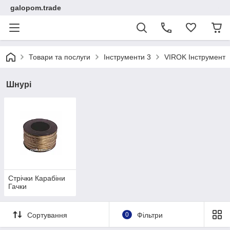
galopom.trade
Товари та послуги
Інструменти 3
VIROK Інструмент
Шнурі
Стрічки Карабіни
Гачки
Сортування
0
Фільтри