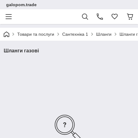
galopom.trade
Товари та послуги
Сантехніка 1
Шланги
Шланги г
Шланги газові