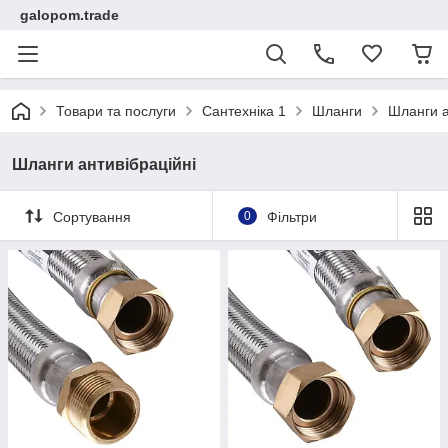
galopom.trade
Товари та послуги
Сантехніка 1
Шланги
Шланги а
Шланги антивібраційні
Сортування
0
Фільтри