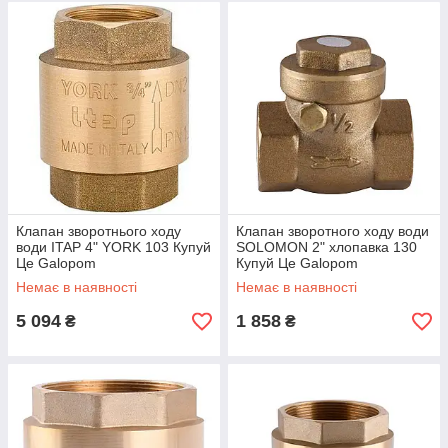
Клапан зворотнього ходу
Клапан зворотного ходу води
води ITAP 4" YORK 103 Купуй
SOLOMON 2" хлопавка 130
Це Galopom
Купуй Це Galopom
Немає в наявності
Немає в наявності
5 094
1 858
₴
₴