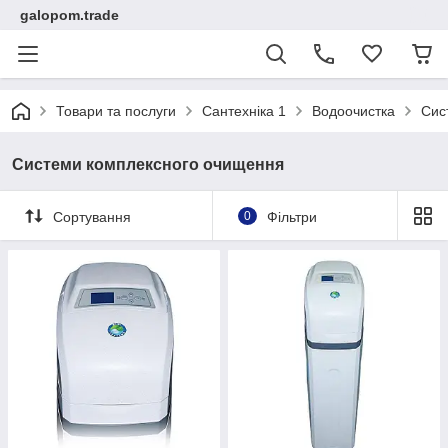
galopom.trade
Товари та послуги
Сантехніка 1
Водоочистка
Сис
Системи комплексного очищення
Сортування
0
Фільтри