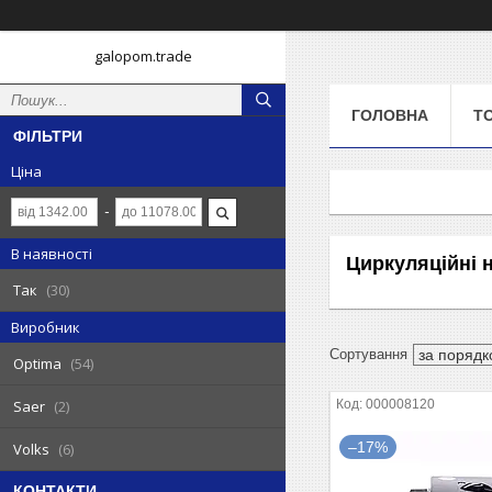
galopom.trade
ГОЛОВНА
Т
ФІЛЬТРИ
Ціна
В наявності
Циркуляційні 
Так
30
Виробник
Optima
54
000008120
Saer
2
–17%
Volks
6
КОНТАКТИ