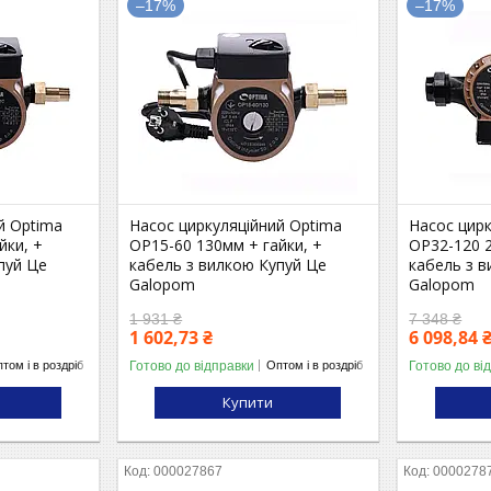
–17%
–17%
й Optima
Насос циркуляційний Optima
Насос цирк
йки, +
OP15-60 130мм + гайки, +
OP32-120 2
пуй Це
кабель з вилкою Купуй Це
кабель з 
Galopom
Galopom
1 931 ₴
7 348 ₴
1 602,73 ₴
6 098,84 
Готово до відправки
Готово до ві
том і в роздріб
Оптом і в роздріб
Купити
000027867
0000278