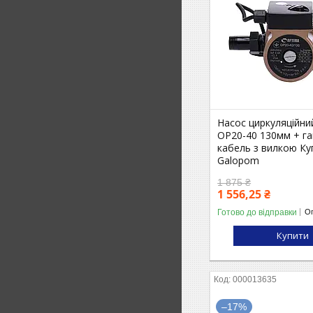
Насос циркуляційни
OP20-40 130мм + га
кабель з вилкою Ку
Galopom
1 875 ₴
1 556,25 ₴
Готово до відправки
Оп
Купити
000013635
–17%