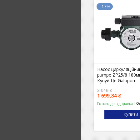
–17%
Насос циркуляційни
pumpe ZP25/8 180м
Купуй Це Galopom
2 048 ₴
1 699,84 ₴
Готово до відправки
Оп
Купити