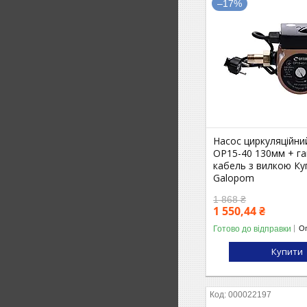
–17%
Насос циркуляційни
OP15-40 130мм + га
кабель з вилкою Ку
Galopom
1 868 ₴
1 550,44 ₴
Готово до відправки
Оп
Купити
000022197