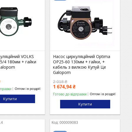
куляційний VOLKS
Насос циркуляційний Optima
5/4 180мм + гайки
OP25-60 130мм + гайки, +
Galopom
кабель з вилкою Купуй Це
Galopom
₴
2 018 ₴
1 674,94 ₴
дправки
Оптом і в роздріб
Готово до відправки
Оптом і в роздріб
Купити
Купити
14
000009083