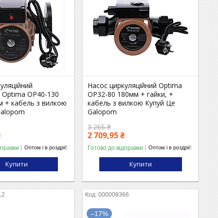
куляційний
Насос циркуляційний Optima
 Optima OP40-130
OP32-80 180мм + гайки, +
м + кабель з вилкою
кабель з вилкою Купуй Це
Galopom
Galopom
3 265 ₴
₴
2 709,95 ₴
дправки
Готово до відправки
Оптом і в роздріб
Оптом і в роздріб
Купити
Купити
12
000008366
–17%