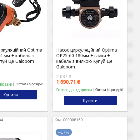
иркуляційний Optima
Насос циркуляційний Optima
84 мм + кабель з
OP25-60 180мм + гайки +
упуй Це Galopom
кабель з вилкою Купуй Це
Galopom
₴
2 037 ₴
1 690,71 ₴
дправки
Оптом і в роздріб
Готово до відправки
Оптом і в роздріб
Купити
Купити
34
000008159
–17%