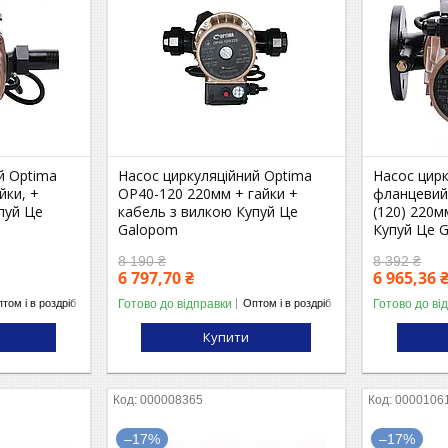
й Optima
Насос циркуляційний Optima
Насос цир
йки, +
OP40-120 220мм + гайки +
фланцевий
пуй Це
кабель з вилкою Купуй Це
(120) 220м
Galopom
Купуй Це 
8 190 ₴
8 392 ₴
6 797,70 ₴
6 965,36 
Готово до відправки
Готово до ві
том і в роздріб
Оптом і в роздріб
Купити
000008365
0000106
–17%
–17%