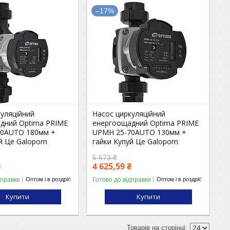
–17%
куляційний
Насос циркуляційний
дний Optima PRIME
енергоощадний Optima PRIME
60AUTO 180мм +
UPMH 25-70AUTO 130мм +
уй Це Galopom
гайки Купуй Це Galopom
5 573 ₴
₴
4 625,59 ₴
дправки
Готово до відправки
Оптом і в роздріб
Оптом і в роздріб
Купити
Купити