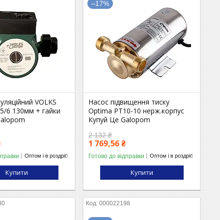
–17%
куляційний VOLKS
Насос підвищення тиску
5/6 130мм + гайки
Optima PT10-10 нерж.корпус
Galopom
Купуй Це Galopom
2 132 ₴
₴
1 769,56 ₴
дправки
Готово до відправки
Оптом і в роздріб
Оптом і в роздріб
Купити
Купити
80
000022198