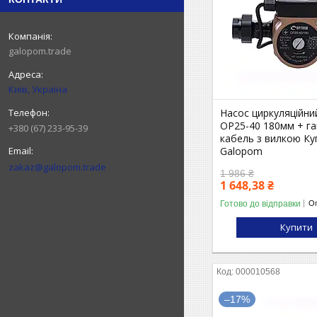
galopom.trade
Київ, Україна
Насос циркуляційни
OP25-40 180мм + га
+380 (67) 233-95-39
кабель з вилкою Ку
Galopom
zakaz@galopom.trade
1 986 ₴
1 648,38 ₴
Готово до відправки
Оп
Купити
000010568
–17%