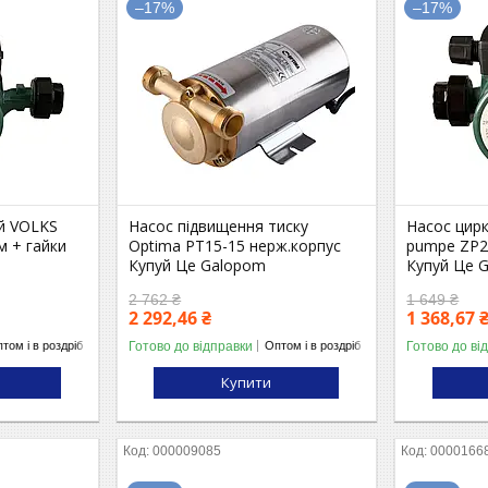
–17%
–17%
й VOLKS
Насос підвищення тиску
Насос цир
м + гайки
Optima PT15-15 нерж.корпус
pumpe ZP2
Купуй Це Galopom
Купуй Це 
2 762 ₴
1 649 ₴
2 292,46 ₴
1 368,67 
Готово до відправки
Готово до ві
том і в роздріб
Оптом і в роздріб
Купити
000009085
0000166