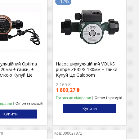
–17%
уляційний Optima
Насос циркуляційний VOLKS
20мм + гайки, +
pumpe ZP32/8 180мм + гайки
вилкою Купуй Це
Купуй Це Galopom
2 169 ₴
1 800,27 ₴
₴
Готово до відправки
Оптом і в роздріб
дправки
Оптом і в роздріб
Купити
Купити
70
000027871