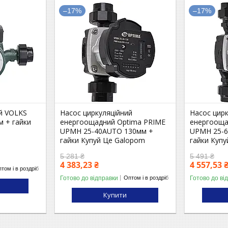
–17%
–17%
й VOLKS
Насос циркуляційний
Насос цир
м + гайки
енергоощадний Optima PRIME
енергооща
UPMH 25-40AUTO 130мм +
UPMH 25-
гайки Купуй Це Galopom
гайки Куп
5 281 ₴
5 491 ₴
4 383,23 ₴
4 557,53 
том і в роздріб
Готово до відправки
Готово до ві
Оптом і в роздріб
Купити