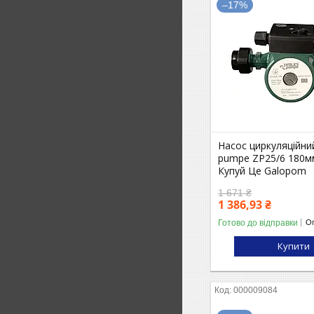
–17%
Насос циркуляційни
pumpe ZP25/6 180м
Купуй Це Galopom
1 671 ₴
1 386,93 ₴
Готово до відправки
Оп
Купити
000009084