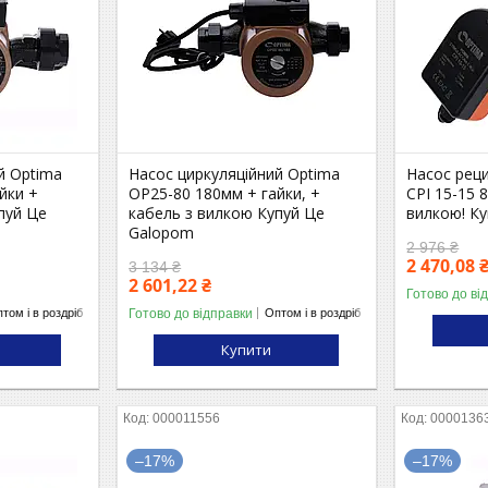
й Optima
Насос циркуляційний Optima
Насос рец
йки +
OP25-80 180мм + гайки, +
CPI 15-15 
пуй Це
кабель з вилкою Купуй Це
вилкою! К
Galopom
2 976 ₴
2 470,08 
3 134 ₴
2 601,22 ₴
Готово до ві
Готово до відправки
том і в роздріб
Оптом і в роздріб
Купити
000011556
0000136
–17%
–17%