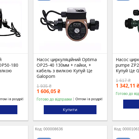
й
Насос циркуляційний Optima
Насос цир
OP50-180
OP25-40 130мм + гайки, +
pumpe ZP2
вилкою
кабель з вилкою Купуй Це
Купуй Це 
Galopom
1 617 ₴
1 342,11 
1 935 ₴
1 606,05 ₴
Готово до ві
Готово до відправки
том і в роздріб
Оптом і в роздріб
Купити
000008636
0000106