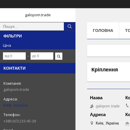
galopom.trade
ГОЛОВНА
Т
ФІЛЬТРИ
Ціна
КОНТАКТИ
Кріплення
galopom.trade
Київ, Україна
galopom.trade
+380 (67) 233-95-39
Київ, Україна