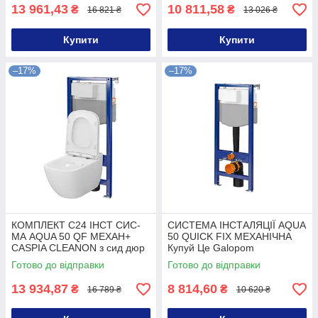
Galopom
13 961,43
10 811,58
₴
₴
16 821 ₴
13 026 ₴
Купити
Купити
–17%
–17%
КОМПЛЕКТ С24 ІНСТ СИС-
СИСТЕМА ІНСТАЛЯЦІЇ AQUA
МА AQUA 50 QF MEХАН+
50 QUICK FIX МЕХАНІЧНА
CASPIA CLEANON з сид дюр
Купуй Це Galopom
ліфт БЕЗ КНОПКИ Купуй Це
Готово до відправки
Готово до відправки
Galopom
13 934,87
8 814,60
₴
₴
16 789 ₴
10 620 ₴