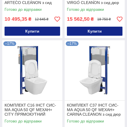
ARTECO CLEANON з сид
VIRGO CLEANON з сид дюр
дюр ліфт БЕЗ КНОПКИ Купуй
ліфт БЕЗ КНОПКИ Купуй Це
Готово до відправки
Готово до відправки
Це Galopom
Galopom
10 495,35
15 562,50
₴
₴
12 645 ₴
18 750 ₴
Купити
Купити
–17%
–17%
КОМПЛЕКТ С16 ІНСТ СИС-
КОМПЛЕКТ С37 ІНСТ СИС-
МА AQUA 50 QF MEХАН+
МА AQUA 50 QF MEХАН+
CITY ПРЯМОКУТНИЙ
CARINA CLEANON з сид дюр
CLEANON з сид дюр ліфт
ліфт БЕЗ КНОПКИ Купуй Це
Готово до відправки
Готово до відправки
БЕЗ КНОПКИ Купуй Це
Galopom