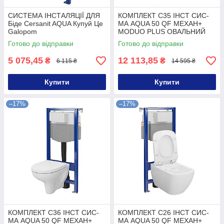
СИСТЕМА ІНСТАЛЯЦІЇ ДЛЯ
КОМПЛЕКТ С35 ІНСТ СИС-
Біде Cersanit AQUA Купуй Це
МА AQUA 50 QF MEХАН+
Galopom
MODUO PLUS ОВАЛЬНИЙ
CLEANON з сид дюр ліфт
Готово до відправки
Готово до відправки
БЕЗ КНОПКИ Купуй Це
Galopom
5 075,45
12 113,85
₴
₴
6 115 ₴
14 595 ₴
Купити
Купити
–17%
–17%
КОМПЛЕКТ С36 ІНСТ СИС-
КОМПЛЕКТ С26 ІНСТ СИС-
МА AQUA 50 QF MEХАН+
МА AQUA 50 QF MEХАН+