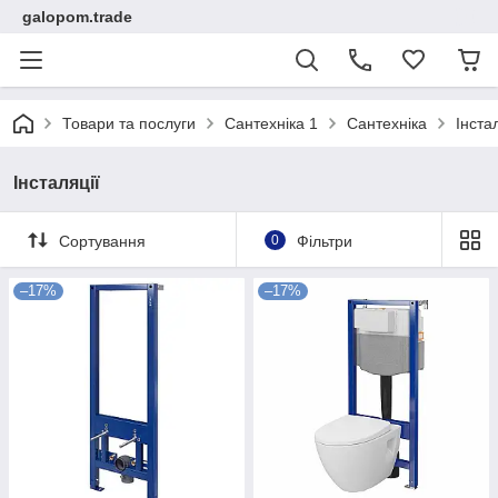
galopom.trade
Товари та послуги
Сантехніка 1
Сантехніка
Інста
Інсталяції
Сортування
0
Фільтри
–17%
–17%