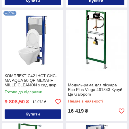
Купити
Купити
–25%
КОМПЛЕКТ С42 ІНСТ СИС-
МА AQUA 50 QF MEХАН+
MILLE CLEANON з сид дюр
Модуль-рама для пісуара
ліфт БЕЗ КНОПКИ Купуй Це
Eco Plus Viega 461843 Купуй
Готово до відправки
Galopom
Це Galopom
9 808,50
Немає в наявності
₴
13 078 ₴
16 419
₴
Купити