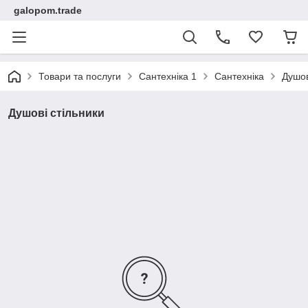
galopom.trade
Товари та послуги
Сантехніка 1
Сантехніка
Душов
Душові стільники