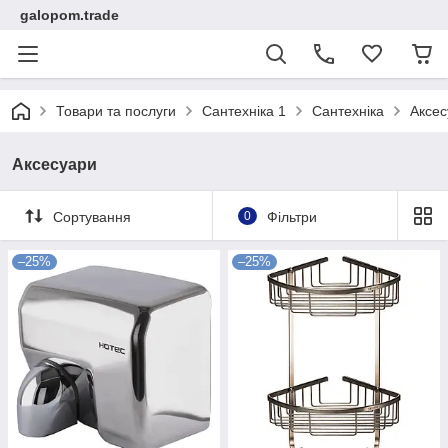
galopom.trade
Товари та послуги
Сантехніка 1
Сантехніка
Аксес
Аксесуари
Сортування
0
Фільтри
–25%
–25%