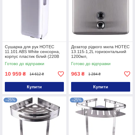
Сушарка для рук HOTEC
Дозатор рідкого мила HOTEC
11.101 ABS White сенсорна,
13.115-1,2L горизонтальний
корпус пластик білий (220В
1200мл,
,1650-2050Вт) Купуй Це
(158*180*69мм)Stainless
Готово до відправки
Готово до відправки
Galopom
Steel SUS304 Купуй Це
Galopom
10 959
963
₴
₴
14 612 ₴
1 284 ₴
Купити
Купити
–25%
–25%