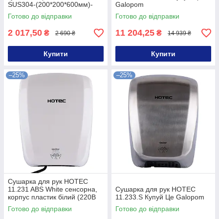
SUS304-(200*200*600мм)-
Galopom
(Globus Lux) Купуй Це
Готово до відправки
Готово до відправки
Galopom
2 017,50
11 204,25
₴
₴
2 690 ₴
14 939 ₴
Купити
Купити
–25%
–25%
Сушарка для рук HOTEC
11.231 ABS White сенсорна,
Сушарка для рук HOTEC
корпус пластик білий (220В
11.233.S Купуй Це Galopom
,1800Вт) Купуй Це Galopom
Готово до відправки
Готово до відправки