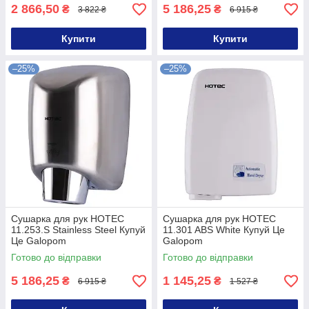
2 866,50
5 186,25
₴
₴
3 822 ₴
6 915 ₴
Купити
Купити
–25%
–25%
Сушарка для рук HOTEC
Сушарка для рук HOTEC
11.253.S Stainless Steel Купуй
11.301 ABS White Купуй Це
Це Galopom
Galopom
Готово до відправки
Готово до відправки
5 186,25
1 145,25
₴
₴
6 915 ₴
1 527 ₴